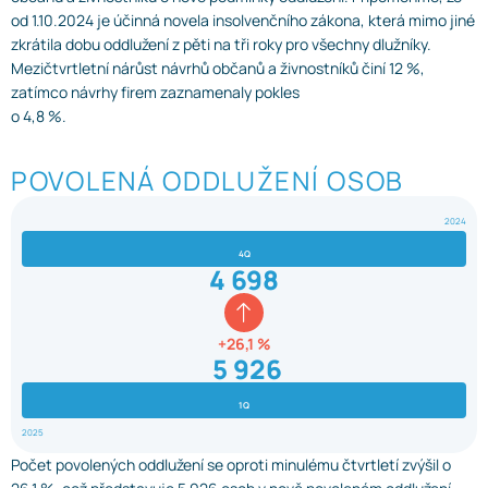
od 1.10.2024 je účinná novela insolvenčního zákona, která mimo jiné
zkrátila dobu oddlužení z pěti na tři roky pro všechny dlužníky.
Mezičtvrtletní nárůst návrhů občanů a živnostníků činí 12 %,
zatímco návrhy firem zaznamenaly pokles
o 4,8 %.
POVOLENÁ ODDLUŽENÍ OSOB
2024
4Q
4 698
+26,1 %
5 926
1Q
2025
Počet povolených oddlužení se oproti minulému čtvrtletí zvýšil o