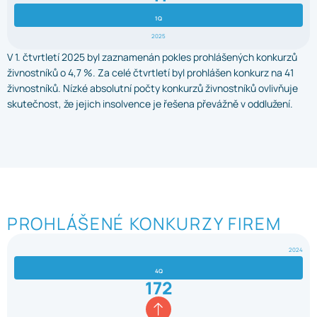
1Q
2025
V 1. čtvrtletí 2025 byl zaznamenán pokles prohlášených konkurzů
živnostníků o 4,7 %. Za celé čtvrtletí byl prohlášen konkurz na 41
živnostníků. Nízké absolutní počty konkurzů živnostníků ovlivňuje
skutečnost, že jejich insolvence je řešena převážně v oddlužení.
PROHLÁŠENÉ KONKURZY FIREM
2024
4Q
172