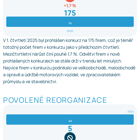
+1,7 %
175
1Q
2025
V 1. čtvrtletí 2025 byl prohlášen konkurz na 175 firem, což je téměř
totožný počet firem v konkurzu jako v předchozím čtvrtletí.
Mezičtvrtletní nárůst činí pouhé 1,7 %. Odvětví firem v nově
prohlášených konkurzech se stále drží v trendu let minulých.
Nejvíce firem v konkurzu podnikalo ve velkoobchodě, maloobchodě
a opravě a údržbě motorových vozidel, ve zpracovatelském
průmyslu a ve stavebnictví.
POVOLENÉ REORGANIZACE​
2024
4Q
5