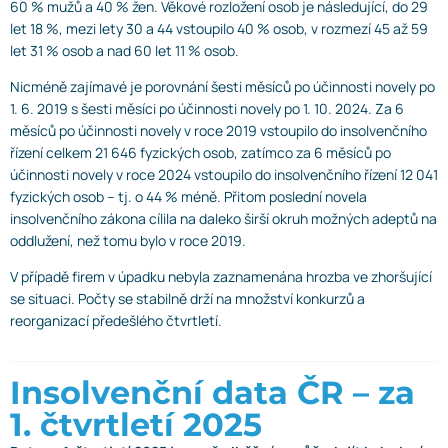
60 % mužů a 40 % žen. Věkové rozložení osob je následující, do 29
let 18 %, mezi lety 30 a 44 vstoupilo 40 % osob, v rozmezí 45 až 59
let 31 % osob a nad 60 let 11 % osob.
Nicméně zajímavé je porovnání šesti měsíců po účinnosti novely po
1. 6. 2019 s šesti měsíci po účinnosti novely po 1. 10. 2024. Za 6
měsíců po účinnosti novely v roce 2019 vstoupilo do insolvenčního
řízení celkem 21 646 fyzických osob, zatímco za 6 měsíců po
účinnosti novely v roce 2024 vstoupilo do insolvenčního řízení 12 041
fyzických osob – tj. o 44 % méně. Přitom poslední novela
insolvenčního zákona cílila na daleko širší okruh možných adeptů na
oddlužení, než tomu bylo v roce 2019.
V případě firem v úpadku nebyla zaznamenána hrozba ve zhoršující
se situaci. Počty se stabilně drží na množství konkurzů a
reorganizací předešlého čtvrtletí.
Insolvenční data ČR – za
1. čtvrtletí 2025