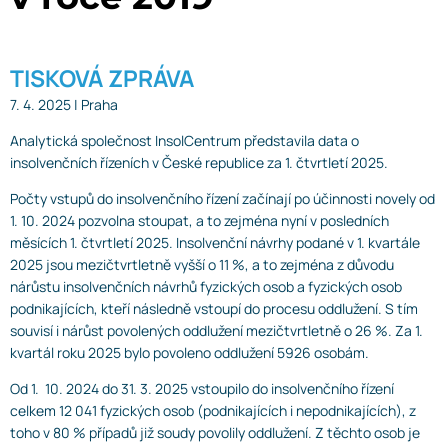
TISKOVÁ ZPRÁVA
7. 4. 2025 | Praha
Analytická společnost InsolCentrum představila data o
insolvenčních řízeních v České republice za 1. čtvrtletí 2025.
Počty vstupů do insolvenčního řízení začínají po účinnosti novely od
1. 10. 2024 pozvolna stoupat, a to zejména nyní v posledních
měsících 1. čtvrtletí 2025. Insolvenční návrhy podané v 1. kvartále
2025 jsou mezičtvrtletně vyšší o 11 %, a to zejména z důvodu
nárůstu insolvenčních návrhů fyzických osob a fyzických osob
podnikajících, kteří následně vstoupí do procesu oddlužení. S tím
souvisí i nárůst povolených oddlužení mezičtvrtletně o 26 %. Za 1.
kvartál roku 2025 bylo povoleno oddlužení 5926 osobám.
Od 1. 10. 2024 do 31. 3. 2025 vstoupilo do insolvenčního řízení
celkem 12 041 fyzických osob (podnikajících i nepodnikajících), z
toho v 80 % případů již soudy povolily oddlužení. Z těchto osob je