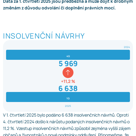
Data za 1. čtvrtletí 2025 jsou předběžná a může dojít k drobným
změnám z důvodu odvolání či doplnění právních mocí.
INSOLVENČNÍ NÁVRHY
2024
4Q
5 969
+11,2 %
6 638
1Q
2025
V 1. čtvrtletí 2025 bylo podáno 6 638 insolvenčních návrhů. Oproti
4. čtvrtletí 2024 došlo k nárůstu podaných insolvenčních návrhů o
11,2 %. Vzestup insolvenčních návrhů způsobil zejména vyšší zájem
občanů a živnostníků o nové podmínky oddlužení. Připomeňme, že