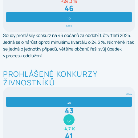
+24,3 %
46
1Q
2025
Soudy prohlásily konkurz na 46 občanů za období 1. čtvrtletí 2025.
Jedná se o nárůst oproti minulému kvartálu o 24,3 %. Nicméně i tak
se jedná o jednotky případů, většina občanů řeší svůj úpadek
v procesu oddlužení.
PROHLÁŠENÉ KONKURZY
ŽIVNOSTNÍKŮ
2024
4Q
43
-4,7 %
41