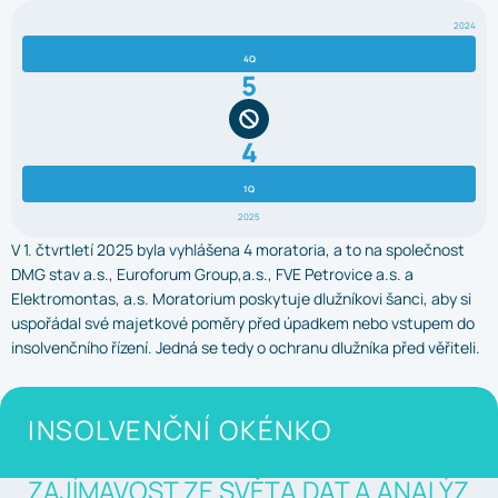
2024
4Q
5
4
1Q
2025
V 1. čtvrtletí 2025 byla vyhlášena 4 moratoria, a to na společnost
DMG stav a.s., Euroforum Group,a.s., FVE Petrovice a.s. a
Elektromontas, a.s. Moratorium poskytuje dlužníkovi šanci, aby si
uspořádal své majetkové poměry před úpadkem nebo vstupem do
insolvenčního řízení. Jedná se tedy o ochranu dlužníka před věřiteli.
INSOLVENČNÍ OKÉNKO
ZAJÍMAVOST ZE SVĚTA DAT A ANALÝZ