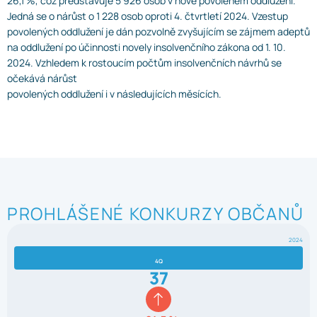
26,1 %, což představuje 5 926 osob v nově povoleném oddlužení.
Jedná se o nárůst o 1 228 osob oproti 4. čtvrtletí 2024. Vzestup
povolených oddlužení je dán pozvolně zvyšujícím se zájmem adeptů
na oddlužení po účinnosti novely insolvenčního zákona od 1. 10.
2024. Vzhledem k rostoucím počtům insolvenčních návrhů se
očekává nárůst
povolených oddlužení i v následujících měsících.
PROHLÁŠENÉ KONKURZY OBČANŮ
2024
4Q
37