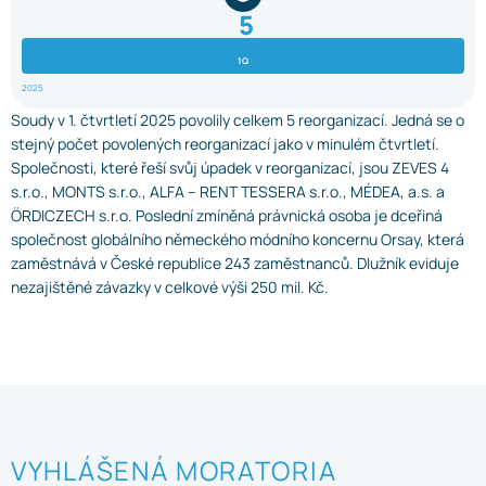
5
1Q
2025
Soudy v 1. čtvrtletí 2025 povolily celkem 5 reorganizací. Jedná se o
stejný počet povolených reorganizací jako v minulém čtvrtletí.
Společnosti, které řeší svůj úpadek v reorganizací, jsou ZEVES 4
s.r.o., MONTS s.r.o., ALFA – RENT TESSERA s.r.o., MÉDEA, a.s. a
ÖRDICZECH s.r.o. Poslední zmíněná právnická osoba je dceřiná
společnost globálního německého módního koncernu Orsay, která
zaměstnává v České republice 243 zaměstnanců. Dlužník eviduje
nezajištěné závazky v celkové výši 250 mil. Kč.
VYHLÁŠENÁ MORATORIA