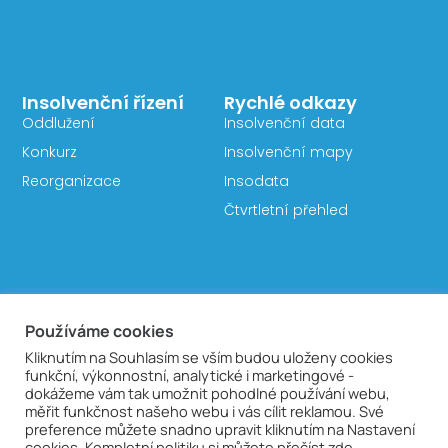
Insolvenční řízení
Rychlé odkazy
Oddlužení
Insolvenční data
Konkurz
Insolvenční mapy
Reorganizace
Insodata
Čtvrtletní přehled
Používáme cookies
Kliknutím na Souhlasím se vším budou uloženy cookies
InsolCentrum se věnuje aktivitě v oblasti insolvenčních
funkční, výkonnostní, analytické i marketingové -
řízení – výzkumu a vzdělávání. Společnost byla
dokážeme vám tak umožnit pohodlné používání webu,
založena v roce 2009.
měřit funkčnost našeho webu i vás cílit reklamou. Své
preference můžete snadno upravit kliknutím na Nastavení
cookies. Kompletní politiku si můžete přečíst zde.