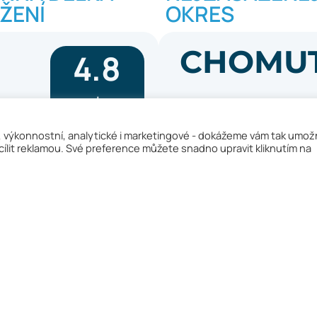
ŽENÍ
OKRES
CHOMU
4.8
roku
, výkonnostní, analytické i marketingové - dokážeme vám tak umož
ílit reklamou. Své preference můžete snadno upravit kliknutím na