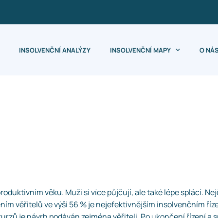
INSOLVENČNÍ ANALÝZY
INSOLVENČNÍ MAPY
O NÁ
roduktivním věku. Muži si více půjčují, ale také lépe splácí. N
ím věřitelů ve výši 56 % je nejefektivnějším insolvenčním říz
kurzů je návrh podáván zejména věřiteli. Po ukončení řízení a