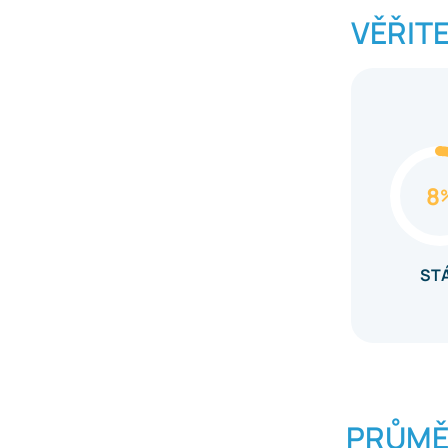
VĚŘITE
8
ST
PRŮMĚ