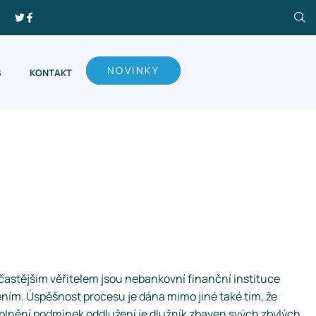
NOVINKY
S
KONTAKT
ejčastějším věřitelem jsou nebankovní finanční instituce
ením. Úspěšnost procesu je dána mimo jiné také tím, že
 splnění podmínek oddlužení je dlužník zbaven svých zbylých