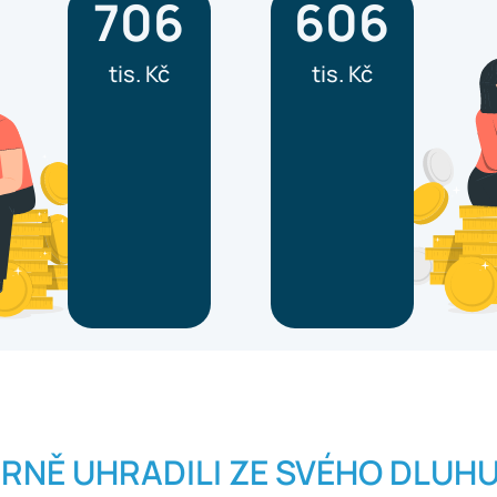
706
606
tis. Kč
tis. Kč
RNĚ UHRADILI ZE SVÉHO DLUH