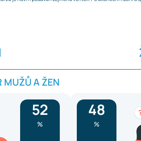
I
 MUŽŮ A ŽEN
52
48
%
%