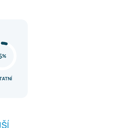
5
%
TATNÍ
ŠÍ