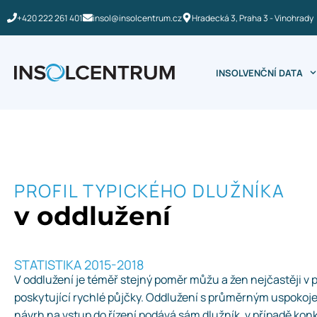
+420 222 261 401
insol@insolcentrum.cz
Hradecká 3, Praha 3 - Vinohrady
INSOLVENČNÍ DATA
PROFIL TYPICKÉHO DLUŽNÍKA
v oddlužení
STATISTIKA 2015-2018
V oddlužení je téměř stejný poměr můžu a žen nejčastěji v p
poskytující rychlé půjčky. Oddlužení s průměrným uspokojen
návrh na vstup do řízení podává sám dlužník, v případě kon