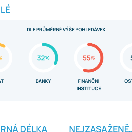
LÉ​
DLE PRŮMĚRNÉ VÝŠE POHLEDÁVEK
32
55
%
%
%
ÁT
BANKY
FINANČNÍ
OS
INSTITUCE
RNÁ DÉLKA
NEJZASAŽENĚJ