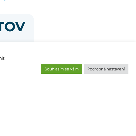
TOV
nit
Souhlasím se vším
Podrobná nastavení