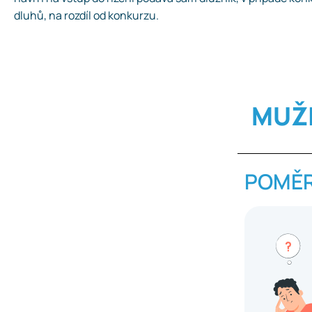
dluhů, na rozdíl od konkurzu.
MUŽ
POMĚR