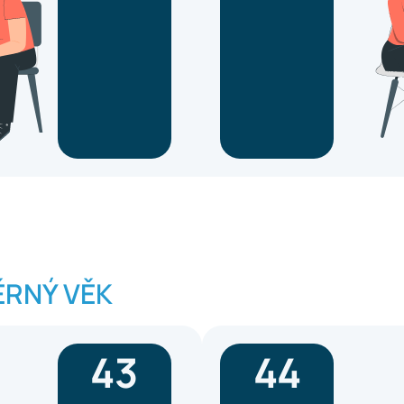
RNÝ VĚK
43
44