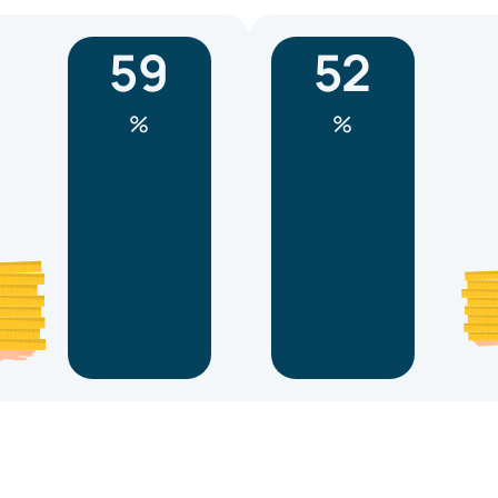
59
52
%
%