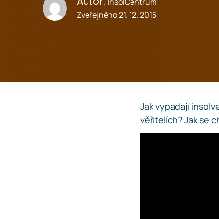
Autor:
InsolCentrum
Zveřejněno
21. 12. 2015
Jak vypadají insolv
věřitelích? Jak se c