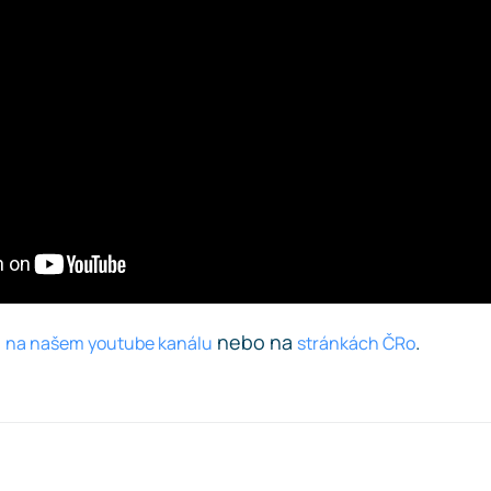
e
nebo na
.
na našem youtube kanálu
stránkách ČRo