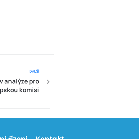
DALŠÍ
v analýze pro
pskou komisi