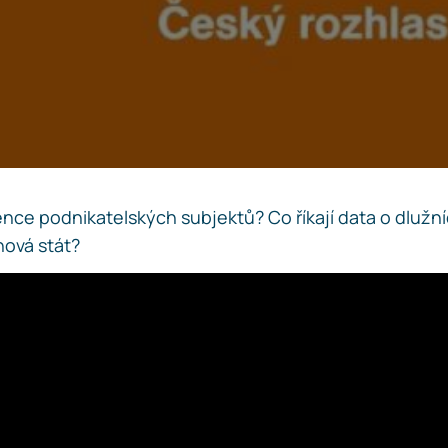
ence podnikatelských subjektů? Co říkají data o dlužní
hová stát?