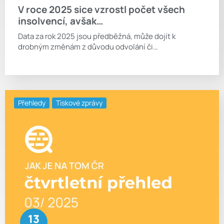
V roce 2025 sice vzrostl počet všech
insolvencí, avšak…
Data za rok 2025 jsou předběžná, může dojít k
drobným změnám z důvodu odvolání či…
Přehledy
Tiskové zprávy
13