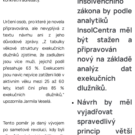
insolvenčního
zákona by podle
analytiků
Určení osob, pro které je novela
InsolCentra měl
připravována, ale nevyplývá z
textu návrhu ani z jeho
být stažen a
důvodové zprávy. „Z tabulky
připravován
věkové struktury exekučních
dlužníků zjistíme, že zadluženi
nový na základě
jsou více muži, jejichž podíl
analýz dat
přesahuje 63 %. Exekucemi
jsou navíc nejvíce zatíženi lidé v
exekučních
aktivním věku mezi 25 až 60
dlužníků.
lety, kteří činí přes 85 %
exekučních dlužníků,“
Návrh by měl
upozornila Jarmila Veselá.
vyjadřovat
spravedlivý
Tento poměr je daný vývojem
princip větší
po sametové revoluci, kdy byli