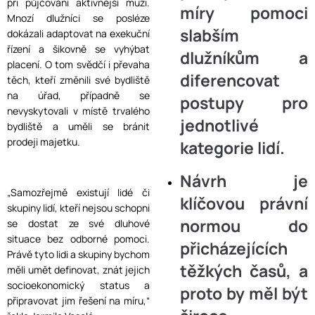
při půjčování aktivnější muži.
míry pomoci
Mnozí dlužníci se posléze
slabším
dokázali adaptovat na exekuční
řízení a šikovně se vyhýbat
dlužníkům a
placení. O tom svědčí i převaha
diferencovat
těch, kteří změnili své bydliště
na úřad, případně se
postupy pro
nevyskytovali v místě trvalého
jednotlivé
bydliště a uměli se bránit
prodeji majetku.
kategorie lidí.
Návrh je
„Samozřejmě existují lidé či
klíčovou právní
skupiny lidí, kteří nejsou schopni
normou do
se dostat ze své dluhové
situace bez odborné pomoci.
přicházejících
Právě tyto lidi a skupiny bychom
těžkých časů, a
měli umět definovat, znát jejich
socioekonomický status a
proto by měl být
připravovat jim řešení na míru,“