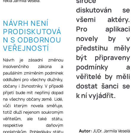
široce
řekla Jarmila Veselá.
diskutován se
všemi aktéry.
NÁVRH NENÍ
Pro aplikaci
PRODISKUTOVÁ
novely by v
N S ODBORNOU
VEŘEJNOSTÍ
předstihu měly
být připraveny
Návrh je zásadní změnou
podmínky a
insolvenčního zákona a
paušálním zmírněním podmínek
věřitelé by měli
oddlužení pro všechny dlužníky,
dostat šanci se
občany i živnostníky. V případě
přijetí bude mít nepřímý dopad
k ní vyjádřit.
na všechny občany země. Lidé,
vůči kterým novela směřuje,
totiž dluží nejenom soukromým
věřitelům, ale také státu,
respektive daňovým
Autor:
JUDr. Jarmila Veselá
poplatníkům. Pohledávky státu