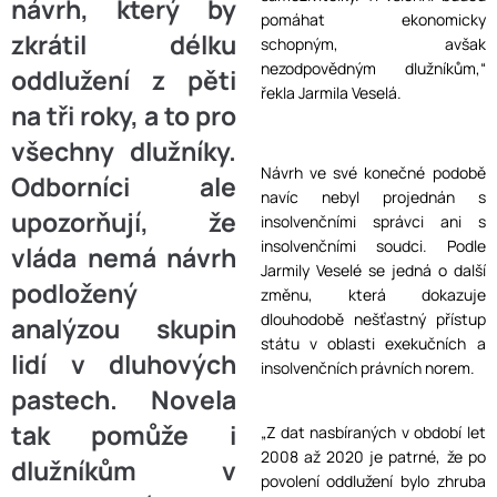
návrh, který by
pomáhat ekonomicky
zkrátil délku
schopným, avšak
nezodpovědným dlužníkům,“
oddlužení z pěti
řekla Jarmila Veselá.
na tři roky, a to pro
všechny dlužníky.
Návrh ve své konečné podobě
Odborníci ale
navíc nebyl projednán s
upozorňují, že
insolvenčními správci ani s
insolvenčními soudci. Podle
vláda nemá návrh
Jarmily Veselé se jedná o další
podložený
změnu, která dokazuje
dlouhodobě nešťastný přístup
analýzou skupin
státu v oblasti exekučních a
lidí v dluhových
insolvenčních právních norem.
pastech. Novela
tak pomůže i
„Z dat nasbíraných v období let
2008 až 2020 je patrné, že po
dlužníkům v
povolení oddlužení bylo zhruba