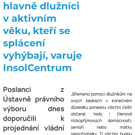
hlavně dlužníci
v aktivním
věku, kteří se
splácení
vyhýbají, varuje
InsolCentrum
Poslanci z
„Břemeno pomoci dlužníkům na
Ústavně právního
svých bedrech v konečném
výboru dnes
důsledku ponesou všichni čeští
občané, tedy i členové
doporučili k
nízkopříjmových domácností,
projednání vládní
senioři nebo matky
samoživitelky. Ti všichni budou