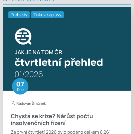
Přehledy
Tiskové zprávy
07
Dub
Radovan Šimůnek
Chystá se krize? Nárůst počtu
insolvenčních řízení
Za první čtvrtletí 2026 bylo podáno celkem 6 261