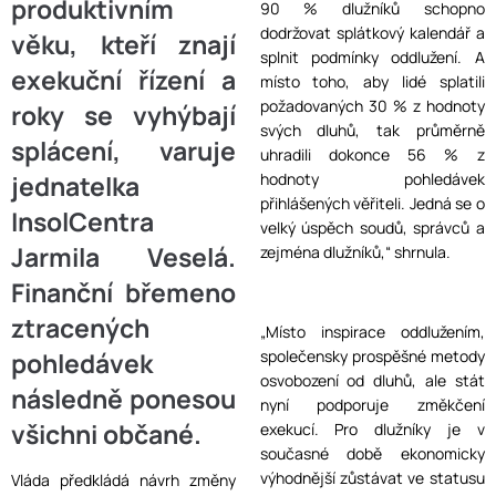
produktivním
90 % dlužníků schopno
dodržovat splátkový kalendář a
věku, kteří znají
splnit podmínky oddlužení. A
exekuční řízení a
místo toho, aby lidé splatili
požadovaných 30 % z hodnoty
roky se vyhýbají
svých dluhů, tak průměrně
splácení, varuje
uhradili dokonce 56 % z
jednatelka
hodnoty pohledávek
přihlášených věřiteli. Jedná se o
InsolCentra
velký úspěch soudů, správců a
Jarmila Veselá.
zejména dlužníků,“ shrnula.
Finanční břemeno
ztracených
„Místo inspirace oddlužením,
pohledávek
společensky prospěšné metody
osvobození od dluhů, ale stát
následně ponesou
nyní podporuje změkčení
všichni občané.
exekucí. Pro dlužníky je v
současné době ekonomicky
výhodnější zůstávat ve statusu
Vláda předkládá návrh změny