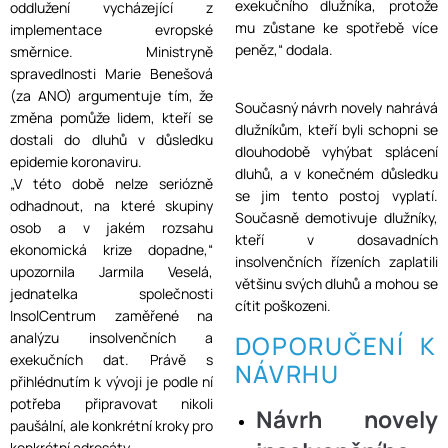
exekučního dlužníka, protože
oddlužení vycházející z
mu zůstane ke spotřebě více
implementace evropské
peněz,“ dodala.
směrnice. Ministryně
spravedlnosti Marie Benešová
(za ANO) argumentuje tím, že
Současný návrh novely nahrává
změna pomůže lidem, kteří se
dlužníkům, kteří byli schopni se
dostali do dluhů v důsledku
dlouhodobě vyhýbat splácení
epidemie koronaviru.
dluhů, a v konečném důsledku
„V této době nelze seriózně
se jim tento postoj vyplatí.
odhadnout, na které skupiny
Současně demotivuje dlužníky,
osob a v jakém rozsahu
kteří v dosavadních
ekonomická krize dopadne,“
insolvenčních řízeních zaplatili
upozornila Jarmila Veselá,
většinu svých dluhů a mohou se
jednatelka společnosti
cítit poškozeni.
InsolCentrum zaměřené na
analýzu insolvenčních a
DOPORUČENÍ K
exekučních dat. Právě s
NÁVRHU
přihlédnutím k vývoji je podle ní
potřeba připravovat nikoli
Návrh novely
paušální, ale konkrétní kroky pro
konkrétní adresáty.