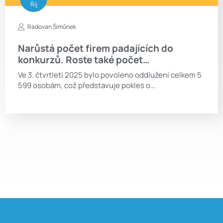
Říj
Radovan Šimůnek
Narůstá počet firem padajících do
konkurzů. Roste také počet…
Ve 3. čtvrtletí 2025 bylo povoleno oddlužení celkem 5
599 osobám, což představuje pokles o…