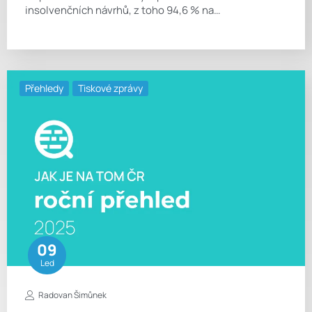
insolvenčních návrhů, z toho 94,6 % na…
Přehledy
Tiskové zprávy
09
Led
Radovan Šimůnek