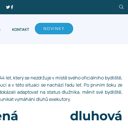
NOVINKY
S
KONTAKT
4 let, který se nezdržuje v místě svého oficiálního bydliště,
cí a v této situaci se nachází řadu let. Po prvním šoku ze
 dokázali adaptovat na status dlužníka, měnit své bydliště,
a unikat vymáhání dluhů exekutory.
žená dluhová