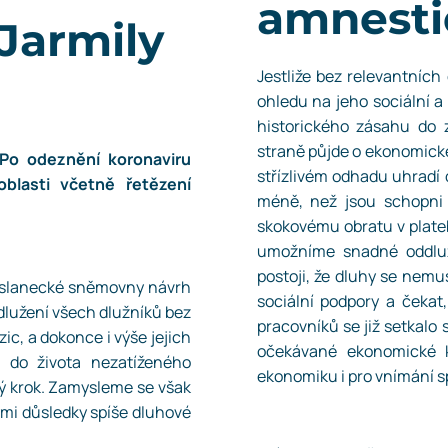
amnesti
 Jarmily
Jestliže bez relevantní
ohledu na jeho sociální a
historického zásahu do 
straně půjde o ekonomické 
 Po odeznění koronaviru
střízlivém odhadu uhradí 
blasti včetně řetězení
méně, než jsou schopni z
skokovému obratu v plate
umožníme snadné oddluže
postoji, že dluhy se nemu
 Poslanecké sněmovny návrh
sociální podpory a čekat,
dlužení všech dlužníků bez
pracovníků se již setkal
zic, a dokonce i výše jejich
očekávané ekonomické k
t do života nezatíženého
ekonomiku i pro vnímání s
ný krok. Zamysleme se však
ými důsledky spíše dluhové