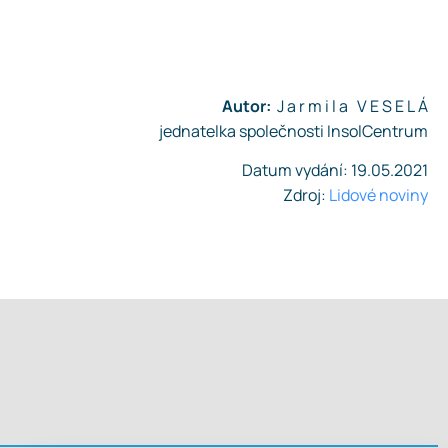
Autor:
J a r m i l a V E S E L Á
jednatelka společnosti InsolCentrum
Datum vydání: 19.05.2021
Zdroj:
Lidové noviny