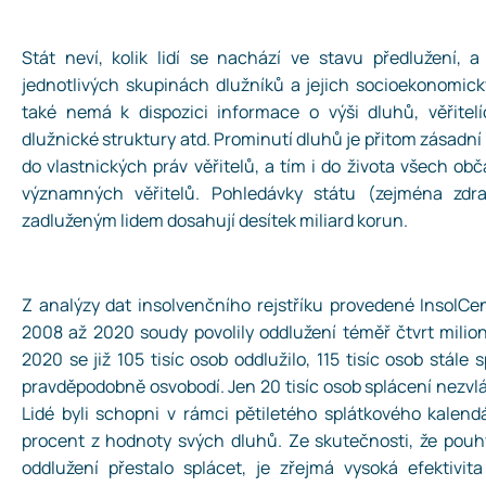
Stát neví, kolik lidí se nachází ve stavu předlužení,
jednotlivých skupinách dlužníků a jejich socioekonomi
také nemá k dispozici informace o výši dluhů, věřitelí
dlužnické struktury atd. Prominutí dluhů je přitom zásadní
do vlastnických práv věřitelů, a tím i do života všech obč
významných věřitelů. Pohledávky státu (zejména zdra
zadluženým lidem dosahují desítek miliard korun.
Z analýzy dat insolvenčního rejstříku provedené InsolCen
2008 až 2020 soudy povolily oddlužení téměř čtvrt milion
2020 se již 105 tisíc osob oddlužilo, 115 tisíc osob stále
pravděpodobně osvobodí. Jen 20 tisíc osob splácení nezvlá
Lidé byli schopni v rámci pětiletého splátkového kalen
procent z hodnoty svých dluhů. Ze skutečnosti, že pou
oddlužení přestalo splácet, je zřejmá vysoká efektivit