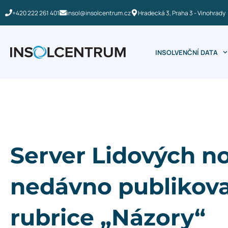
+420 222 261 401
insol@insolcentrum.cz
Hradecká 3, Praha 3 - Vinohrady
INSOLVENČNÍ DATA
Server Lidových n
nedávno publikova
rubrice „Názory“