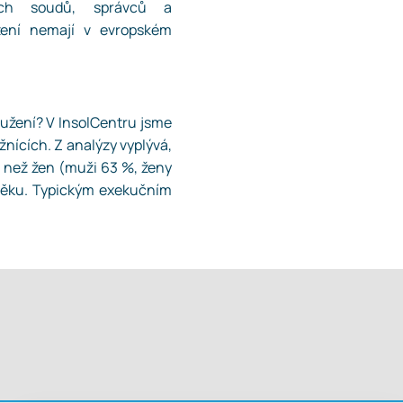
ích soudů, správců a
žení nemají v evropském
lužení? V InsolCentru jsme
nících. Z analýzy vyplývá,
 než žen (muži 63 %, ženy
 věku. Typickým exekučním