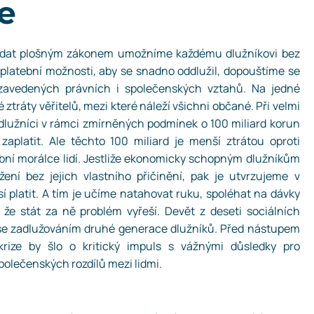
e
ch dat plošným zákonem umožníme každému dlužníkovi bez
 platební možnosti, aby se snadno oddlužil, dopouštíme se
zavedených právních i společenských vztahů. Na jedné
ztráty věřitelů, mezi které náleží všichni občané. Při velmi
dlužníci v rámci zmírněných podmínek o 100 miliard korun
aplatit. Ale těchto 100 miliard je menší ztrátou oproti
bní morálce lidí. Jestliže ekonomicky schopným dlužníkům
ní bez jejich vlastního přičinění, pak je utvrzujeme v
sí platit. A tím je učíme natahovat ruku, spoléhat na dávky
 že stát za ně problém vyřeší. Devět z deseti sociálních
o se zadlužováním druhé generace dlužníků. Před nástupem
rize by šlo o kritický impuls s vážnými důsledky pro
polečenských rozdílů mezi lidmi.