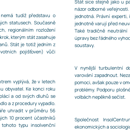
Stát sice stejně jako u 
názor odborné veřejnosti.
 a nemá tudíž představu o
jednotná. Právní experti,
ckých statusech. Současně
jednotně varují před neu
ch, regionálním rozložení
Také tradičně neutrální 
 krok, kterým stát zasahuje
úpravy bez řádného vyhod
anů. Stát je totiž jedním z
soustavy.
votních pojišťoven) vůči
V nynější turbulentní 
varování zapadnout. Neza
trem vyplývá, že v letech
pomoci, avšak pouze v ome
u obyvatel. Ke konci roku
problémy. Podporu plošné
 splácí a od svých dluhů se
volbách nepěkně sečíst.
dlo a z procedury vypadlo.
dáře uhradit v průměru 56
hých 10 procent účastníků
Společnost InsolCentr
a tohoto typu insolvenční
ekonomických a sociologic