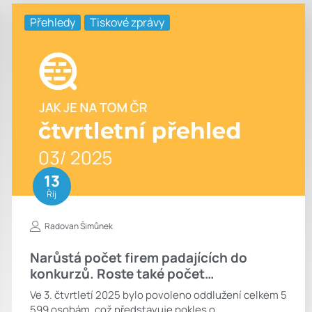
Přehledy
Tiskové zprávy
13
Říj
Radovan Šimůnek
Narůstá počet firem padajících do
konkurzů. Roste také počet…
Ve 3. čtvrtletí 2025 bylo povoleno oddlužení celkem 5
599 osobám, což představuje pokles o…