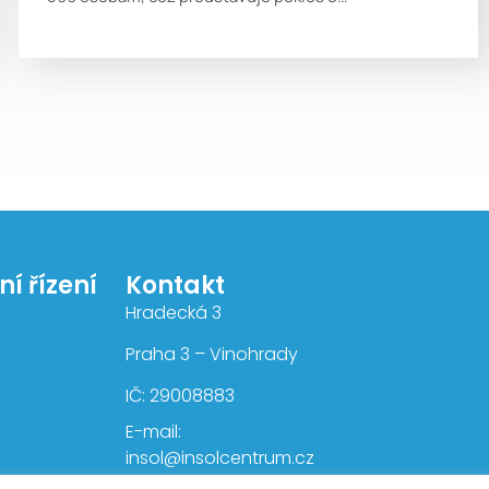
í řízení
Kontakt
Hradecká 3
Praha 3 – Vinohrady
IČ: 29008883
E-mail:
insol@insolcentrum.cz
Tel.: +420 222 261 401