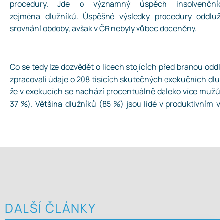
procedury. Jde o významný úspěch insolvenčn
zejména dlužníků. Úspěšné výsledky procedury oddlu
srovnání obdoby, avšak v ČR nebyly vůbec doceněny.
Co se tedy lze dozvědět o lidech stojících před branou odd
zpracovali údaje o 208 tisících skutečných exekučních dluž
že v exekucích se nachází procentuálně daleko více mužů
37 %). Většina dlužníků (85 %) jsou lidé v produktivním
DALŠÍ ČLÁNKY