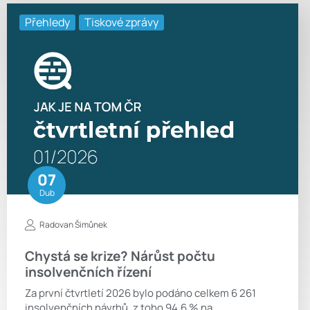
Přehledy
Tiskové zprávy
07
Dub
Radovan Šimůnek
Chystá se krize? Nárůst počtu
insolvenčních řízení
Za první čtvrtletí 2026 bylo podáno celkem 6 261
insolvenčních návrhů, z toho 94,6 % na…