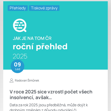
Přehledy
Tiskové zprávy
09
Led
Radovan Šimůnek
V roce 2025 sice vzrostl počet všech
insolvencí, avšak…
Data za rok 2025 jsou předběžná, může dojít k
drobným změnám z důvodu odvolání či…