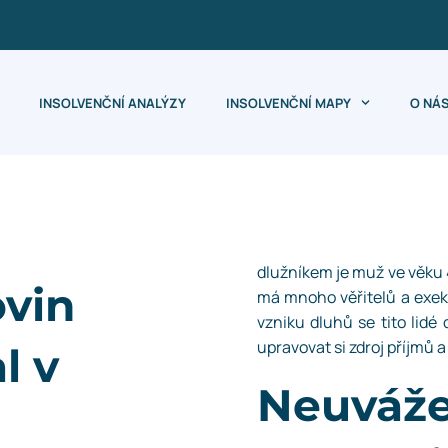
INSOLVENČNÍ ANALÝZY
INSOLVENČNÍ MAPY
O NÁ
dlužníkem je muž ve věku 4
ovin
má mnoho věřitelů a exeku
vzniku dluhů se tito lidé
upravovat si zdroj příjmů 
l v
Neuvá