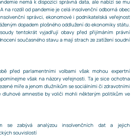
pandemie nemá k dispozici správná data, ale nabízí se mu
 A na rozdíl od pandemie je celá insolvenční odborná obec
 insolvenční správci, ekonomové i podnikatelská veřejnost
váženým dopadem plošného oddlužení do ekonomiky státu.
soudy tentokrát vyjadřují obavy před přijímáním právní
nocení současného stavu a mají strach ze zatížení soudní
době před parlamentními volbami však mohou expertní
pomínejme však na názory veřejnosti. Ta je sice ochotna
zené míře a jenom dlužníkům se sociálními či zdravotními
 dluhové amnestie by voliči mohli některým politikům ve
um se zabývá analýzou insolvenčních dat a jejich
kých souvislostí